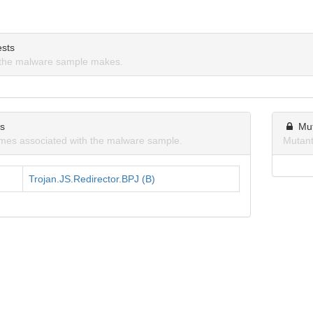
sts
the malware sample makes.
ns
Mu
mes associated with the malware sample.
Mutant
Trojan.JS.Redirector.BPJ (B)