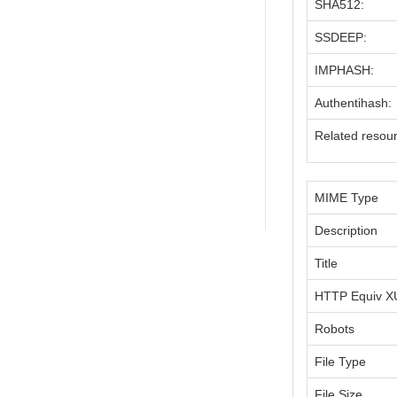
SHA512:
SSDEEP:
IMPHASH:
Authentihash:
Related resou
MIME Type
Description
Title
HTTP Equiv X
Robots
File Type
File Size