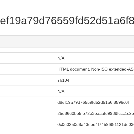
d8ef19a79d76559fd52d51a6f
N/A
HTML document, Non-ISO extended-ASCII t
76104
N/A
d8ef19a79d76559fd52d51a6f8596c0f
25d8660be5fe72e3eaaafd9989fccc1c2e
0c0e0250d8a43eee4f7459f981121de03