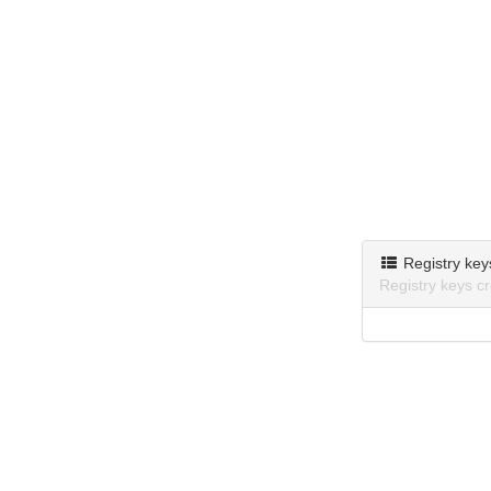
Registry key
Registry keys c