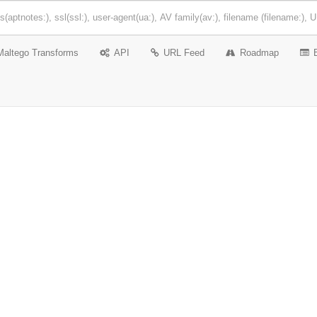
Maltego Transforms
API
URL Feed
Roadmap