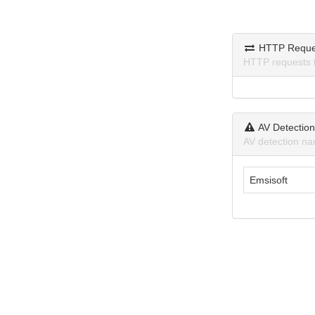
HTTP Reque
HTTP requests 
AV Detectio
AV detection na
Emsisoft