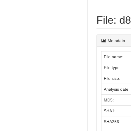
File: 
Metadata
File name:
File type:
File size:
Analysis date:
MD5:
SHA1:
SHA256: