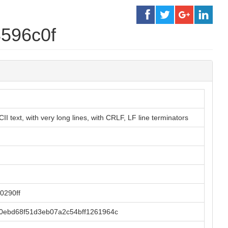
8596c0f
ext, with very long lines, with CRLF, LF line terminators
0290ff
0ebd68f51d3eb07a2c54bff1261964c