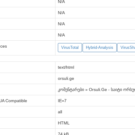
N/A
N/A
N/A
N/A
rces
VirusTotal
Hybrid-Analysis
VirusSh
text/html
orsuli.ge
კომენტარები » Orsuli.Ge - საიტი ორს
UA Compatible
IE=7
all
HTML
74 kB