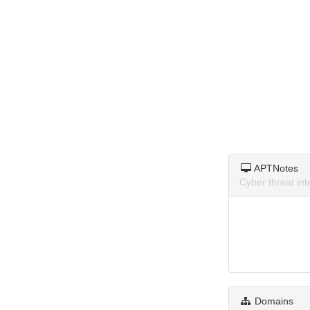
APTNotes
Cyber threat i
Domains