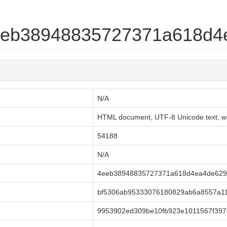
4eeb38948835727371a618d
N/A
HTML document, UTF-8 Unicode text, with
54188
N/A
4eeb38948835727371a618d4ea4de629
bf5306ab95333076180829ab6a8557a1
9953902ed309be10fb923e1011567f397