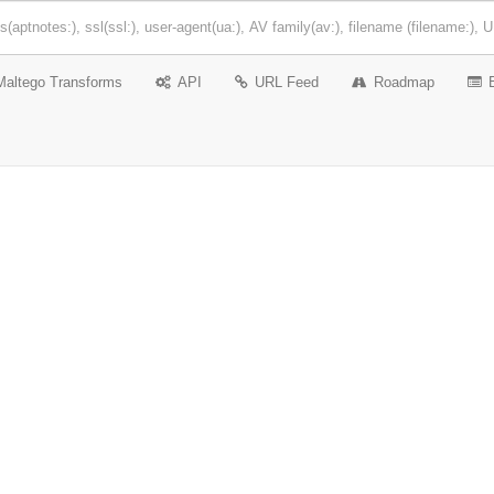
Maltego Transforms
API
URL Feed
Roadmap