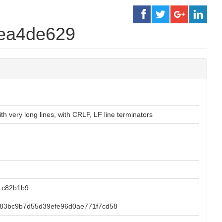
4ea4de629
 very long lines, with CRLF, LF line terminators
1c82b1b9
83bc9b7d55d39efe96d0ae771f7cd58