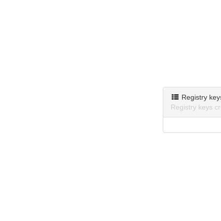
Registry key
Registry keys c