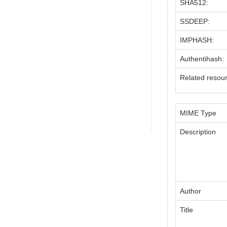
SHA512:
SSDEEP:
IMPHASH:
Authentihash:
Related resou
MIME Type
Description
Author
Title