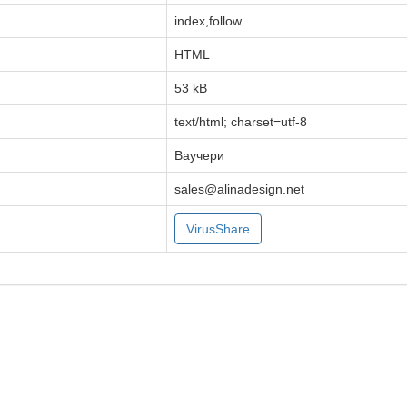
index,follow
HTML
53 kB
text/html; charset=utf-8
Ваучери
sales@alinadesign.net
VirusShare