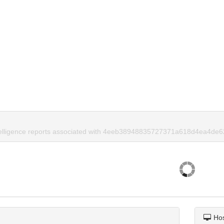
ntelligence reports associated with 4eeb38948835727371a618d4ea4de6
Ho