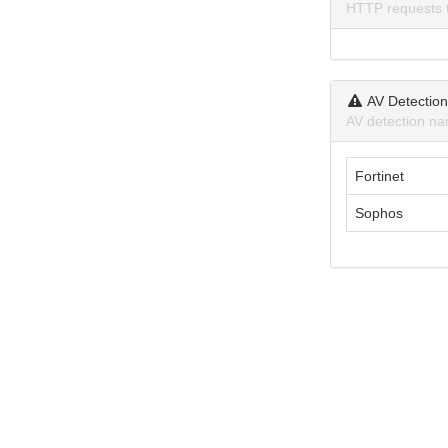
HTTP requests 
AV Detectio
AV detection na
Fortinet
Sophos