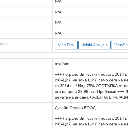
N/A
N/A
N/A
N/A
rces
VirusTotal
Hybrid-Analysis
VirusSh
text/html
+++ Леграно Ви честити новата 2014 
ИЛАЦИЯ на зона ШИЯ само сега на цен
та 2014 г. !!! Над 75% ОТСТЪПКА от
ега на цена 29.98 лв.. Проблеми +++ 
цената на диодна ЛАЗЕРНА ЕПИЛАЦИЯ 
Дизайн Студио ЕООД
+++ Леграно Ви честити новата 2014 
ИЛАЦИЯ на зона ШИЯ само сега на це