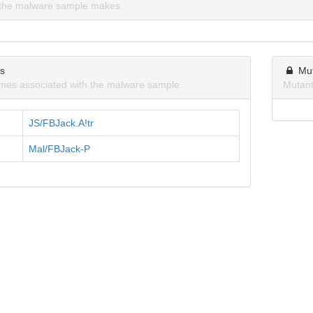
the malware sample makes.
ns
Mu
mes associated with the malware sample.
Mutant
JS/FBJack.A!tr
Mal/FBJack-P