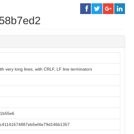
c58b7ed2
 very long lines, with CRLF, LF line terminators
a1b55e6
7c41141674887eb5ef4e79d146b1357