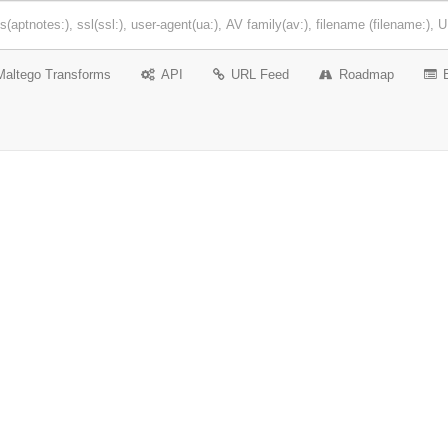
Maltego Transforms
API
URL Feed
Roadmap