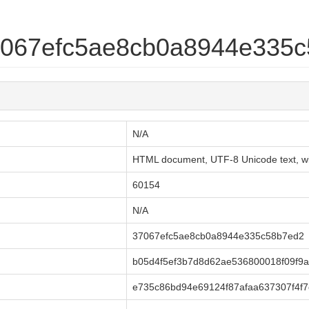
37067efc5ae8cb0a8944e335
N/A
HTML document, UTF-8 Unicode text, with
60154
N/A
37067efc5ae8cb0a8944e335c58b7ed2
b05d4f5ef3b7d8d62ae536800018f09f9
e735c86bd94e69124f87afaa637307f4f