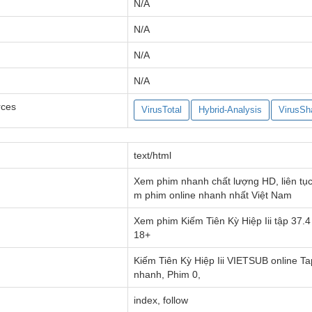
N/A
N/A
N/A
N/A
rces
VirusTotal
Hybrid-Analysis
VirusSh
text/html
Xem phim nhanh chất lượng HD, liên tục
m phim online nhanh nhất Việt Nam
Xem phim Kiếm Tiên Kỳ Hiệp Iii tập 37.4
18+
Kiếm Tiên Kỳ Hiệp Iii VIETSUB online T
nhanh, Phim 0,
index, follow