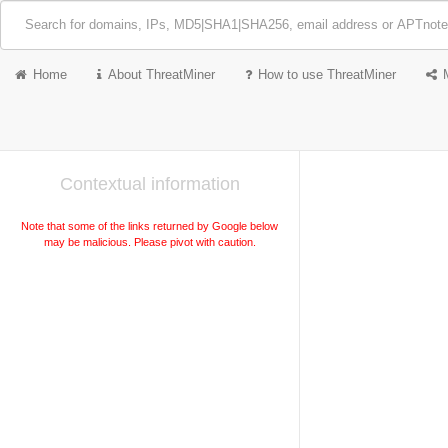
Home
About ThreatMiner
How to use ThreatMiner
Contextual information
Note that some of the links returned by Google below
may be malicious. Please pivot with caution.