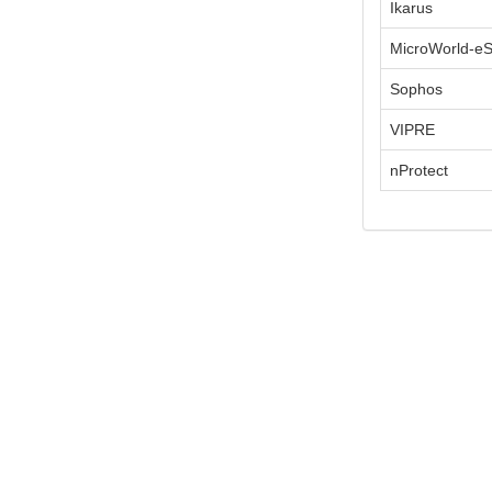
Ikarus
MicroWorld-e
Sophos
VIPRE
nProtect