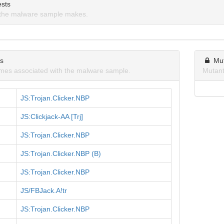
sts
the malware sample makes.
ns
Mu
mes associated with the malware sample.
Mutant
JS:Trojan.Clicker.NBP
JS:Clickjack-AA [Trj]
JS:Trojan.Clicker.NBP
JS:Trojan.Clicker.NBP (B)
JS:Trojan.Clicker.NBP
JS/FBJack.A!tr
JS:Trojan.Clicker.NBP