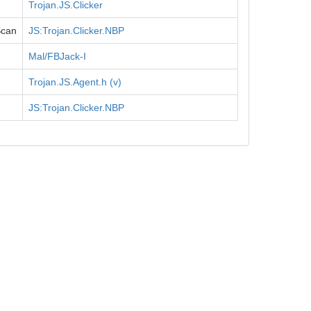
Trojan.JS.Clicker
Scan
JS:Trojan.Clicker.NBP
Mal/FBJack-I
Trojan.JS.Agent.h (v)
JS:Trojan.Clicker.NBP