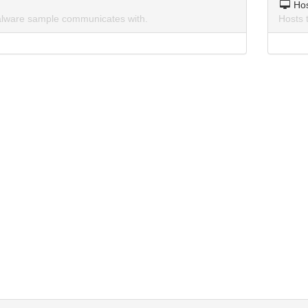
Ho
lware sample communicates with.
Hosts 