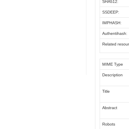
SHA512:
SSDEEP:
IMPHASH:
Authentihash:
Related resou
MIME Type
Description
Title
Abstract
Robots