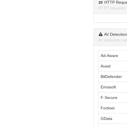
HTTP Reque
HTTP requests 
AV Detectio
AV detection na
Ad-Aware
Avast
BitDefender
Emsisoft
F-Secure
Fortinet
GData