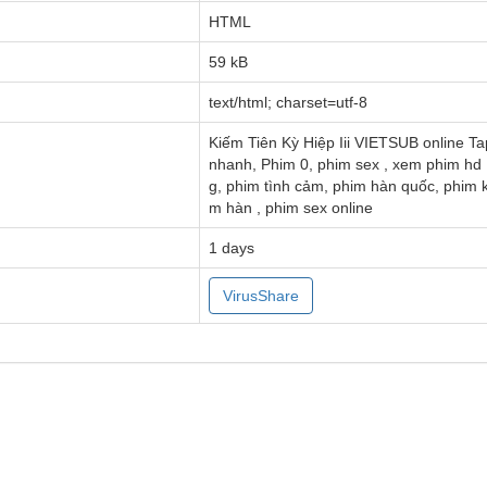
HTML
59 kB
text/html; charset=utf-8
Kiếm Tiên Kỳ Hiệp Iii VIETSUB online T
nhanh, Phim 0, phim sex , xem phim hd 
g, phim tình cảm, phim hàn quốc, phim k
m hàn , phim sex online
1 days
VirusShare